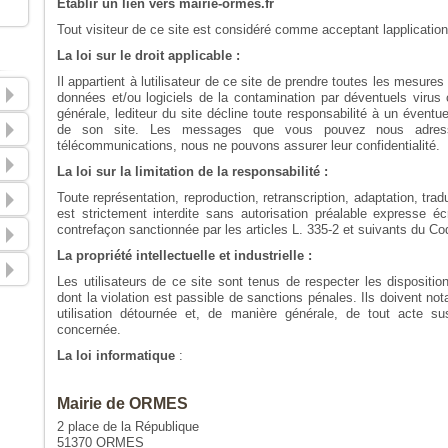
Etablir un lien vers mairie-ormes.fr
Tout visiteur de ce site est considéré comme acceptant lapplicatio
La loi sur le droit applicable :
Il appartient à lutilisateur de ce site de prendre toutes les mesur
données et/ou logiciels de la contamination par déventuels virus 
générale, lediteur du site décline toute responsabilité à un éven
de son site. Les messages que vous pouvez nous adresse
télécommunications, nous ne pouvons assurer leur confidentialité.
La loi sur la limitation de la responsabilité :
Toute représentation, reproduction, retranscription, adaptation, traduc
est strictement interdite sans autorisation préalable expresse écr
contrefaçon sanctionnée par les articles L. 335-2 et suivants du Code
La propriété intellectuelle et industrielle :
Les utilisateurs de ce site sont tenus de respecter les dispositions
dont la violation est passible de sanctions pénales. Ils doivent not
utilisation détournée et, de manière générale, de tout acte su
concernée.
La loi informatique
:
Mairie de ORMES
2 place de la République
51370 ORMES