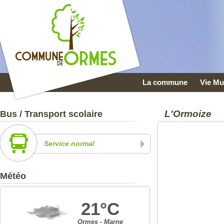
La commune
Vie Mu
L'Ormoize
Bus / Transport scolaire
Service normal
Météo
21°C
Ormes - Marne